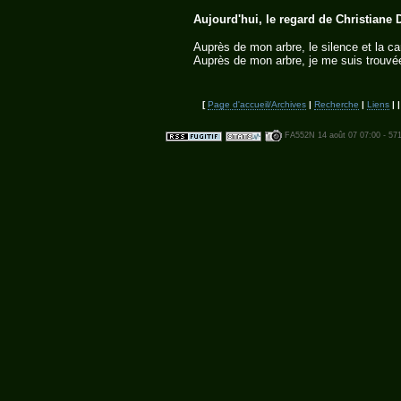
Aujourd'hui, le regard de Christiane 
Auprès de mon arbre, le silence et la car
Auprès de mon arbre, je me suis trouvée
[
Page d'accueil/Archives
|
Recherche
|
Liens
| 
FA552N 14 août 07 07:00 - 57