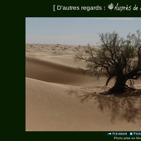
[
D'autres regards
:
Photo prise en fév