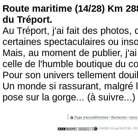
Route maritime (14/28) Km 288
du Tréport.
Au Tréport, j'ai fait des photos,
certaines spectaculaires ou insol
Mais, au moment de publier, j'ai
celle de l'humble boutique du coi
Pour son univers tellement doui
Un monde si rassurant, malgré l
pose sur la gorge... (à suivre...)
[
Page d'accueil/Archives
|
Recherche
|
Liens
FA532N 19 mai 06 07:00 - 57