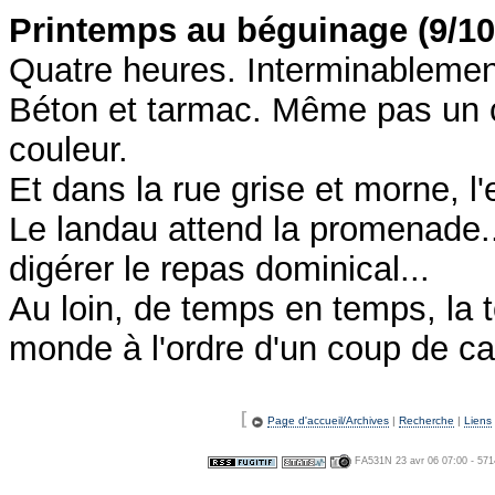
Printemps au béguinage (9/10)
Quatre heures. Interminablement,
Béton et tarmac. Même pas un 
couleur.
Et dans la rue grise et morne, l'e
Le landau attend la promenade
digérer le repas dominical...
Au loin, de temps en temps, la t
monde à l'ordre d'un coup de caril
[
Page d'accueil/Archives
|
Recherche
|
Liens
FA531N 23 avr 06 07:00 - 571