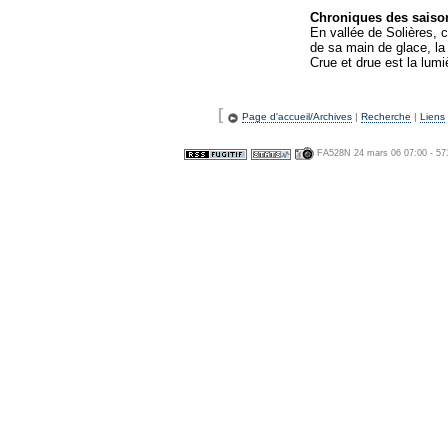
Chroniques des saison
En vallée de Solières, 
de sa main de glace, la
Crue et drue est la lum
[
Page d'accueil/Archives
|
Recherche
|
Liens
FA528N 24 mars 06 07:00 - 57