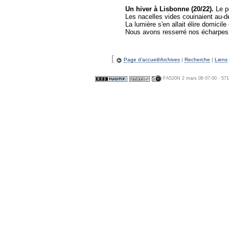
Un hiver à Lisbonne (20/22).
Le po
Les nacelles vides couinaient au-d
La lumière s'en allait élire domicil
Nous avons resserré nos écharpes et
[
Page d'accueil/Archives
|
Recherche
|
Liens
FA520N 2 mars 06 07:00 - 57