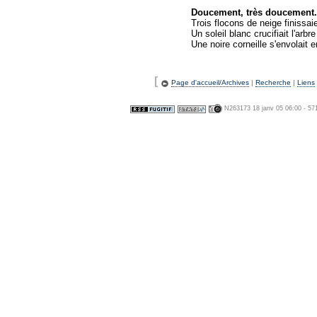
Doucement, très doucement.
Trois flocons de neige finissa
Un soleil blanc crucifiait l'arbr
Une noire corneille s'envolait 
[
Page d'accueil/Archives
|
Recherche
|
Liens
N263173 18 janv 05 06:00 - 57