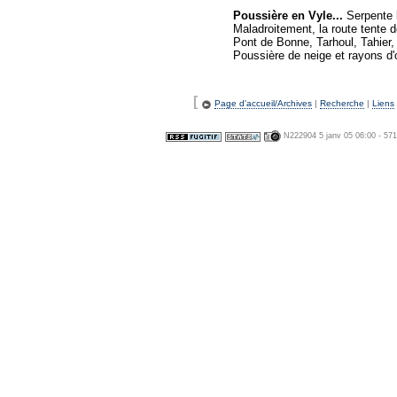
Poussière en Vyle...
Serpente l
Maladroitement, la route tente d
Pont de Bonne, Tarhoul, Tahier, L
Poussière de neige et rayons d'o
[
Page d'accueil/Archives
|
Recherche
|
Liens
N222904 5 janv 05 06:00 - 57