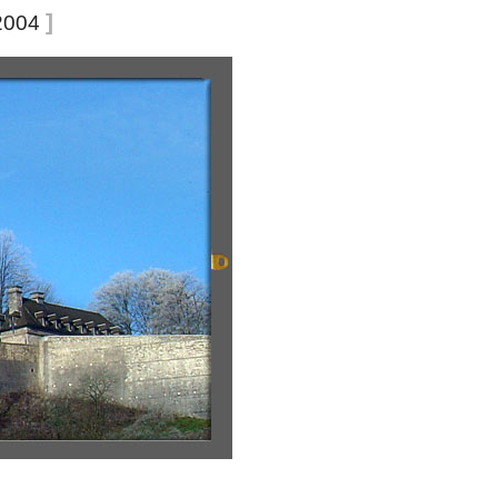
]
2004