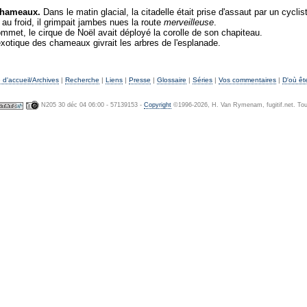
chameaux.
Dans le matin glacial, la citadelle était prise d'assaut par un cyclist
 au froid, il grimpait jambes nues la route
merveilleuse
.
mmet, le cirque de Noël avait déployé la corolle de son chapiteau.
exotique des chameaux givrait les arbres de l'esplanade.
d'accueil/Archives
|
Recherche
|
Liens
|
Presse
|
Glossaire
|
Séries
|
Vos commentaires
|
D'où êt
N205 30 déc 04 06:00 - 57139153 -
Copyright
©1996-2026, H. Van Rymenam, fugitif.net. Tous