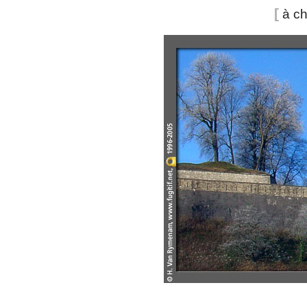
[
à ch