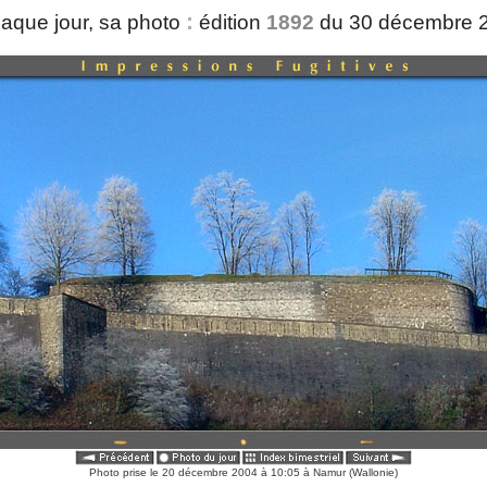
:
aque jour, sa photo
édition
1892
du 30 décembre 
Photo prise le 20 décembre 2004 à 10:05 à Namur (Wallonie)