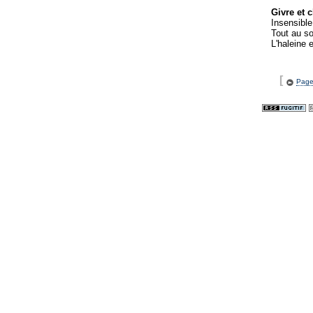
Givre et 
Insensible
Tout au so
L'haleine 
[
Page 