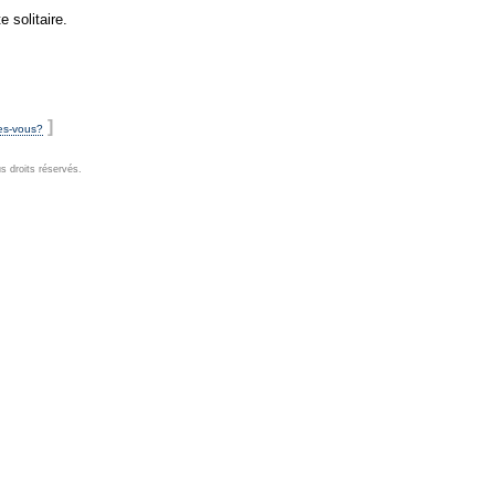
e solitaire.
]
es-vous?
 droits réservés.