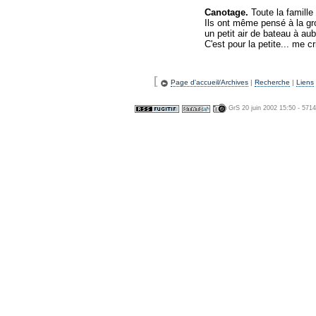
Canotage.
Toute la famille
Ils ont même pensé à la gr
un petit air de bateau à au
C'est pour la petite... me cr
[
Page d'accueil/Archives
|
Recherche
|
Liens
GrS 20 juin 2002 15:50 - 571