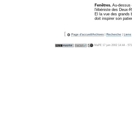
Fenêtres.
Au-dessus d
l'ébéniste des Deux-Ry
El la vue des grands b
doit inspirer son patien
[
Page d'accueil/Archives
|
Recherche
|
Liens
MaPE 17 juin 2002 14:44 - 57