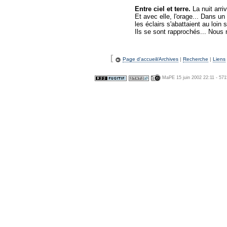
Entre ciel et terre.
La nuit arriv
Et avec elle, l'orage... Dans un 
les éclairs s'abattaient au loin
Ils se sont rapprochés... Nous n
[
Page d'accueil/Archives
|
Recherche
|
Liens
MaPE 15 juin 2002 22:11 - 57