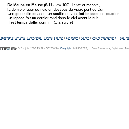
De Meuse en Meuse (8/11 - km 166).
Lente et rasante,
la dernière lueur se noie en-dessous du vieux pont de Dun.
Une grenouille croasse. un souffle de vent fait bruisser les peupliers.
Un rapace fait un dernier rond dans le ciel avant la nuit.
Il est temps d'aller dormir... (...à suivre)
d'accueil/Archives
|
Recherche
|
Liens
|
Presse
|
Glossaire
|
Séries
|
Vos commentaires
|
D'où êt
GrS 4 juin 2002 15:39 - 57120849 -
Copyright
©1996-2026, H. Van Rymenam, fugitif.net. Tous