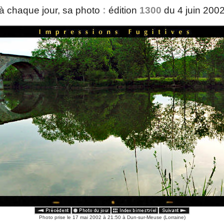
:
à chaque jour, sa photo
édition
1300
du 4 juin 200
Photo prise le 17 mai 2002 à 21:50 à Dun-sur-Meuse (Lorraine)