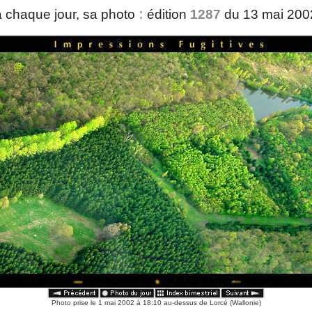
:
 chaque jour, sa photo
édition
1287
du 13 mai 20
Photo prise le 1 mai 2002 à 18:10 au-dessus de Lorcé (Wallonie)