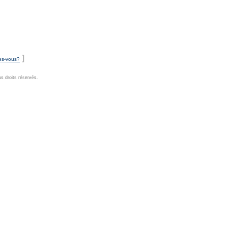
]
es-vous?
s droits réservés.