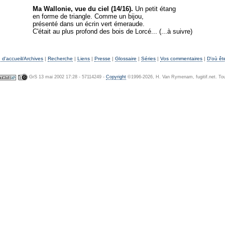
Ma Wallonie, vue du ciel (14/16).
Un petit étang
en forme de triangle. Comme un bijou,
présenté dans un écrin vert émeraude.
C'était au plus profond des bois de Lorcé... (...à suivre)
d'accueil/Archives
|
Recherche
|
Liens
|
Presse
|
Glossaire
|
Séries
|
Vos commentaires
|
D'où êt
GrS 13 mai 2002 17:28 - 57114249 -
Copyright
©1996-2026, H. Van Rymenam, fugitif.net. Tou