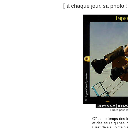
[
:
à chaque jour, sa photo
Photo prise l
C'était le temps des 
et des seuls quinze 
C'est déjà si lointai