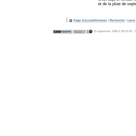
et de la pluie de sep
[
Page d'accueil/Archives
|
Recherche
|
Liens
29 septembre 1998 à 09:03:00 - 