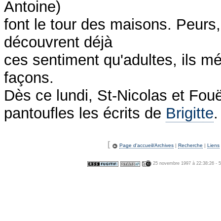
Antoine)
font le tour des maisons. Peurs,
découvrent déjà
ces sentiment qu'adultes, ils mé
façons.
Dès ce lundi, St-Nicolas et Fo
pantoufles les écrits de
Brigitte
.
[
Page d'accueil/Archives
|
Recherche
|
Liens
25 novembre 1997 à 22:38:26 - 