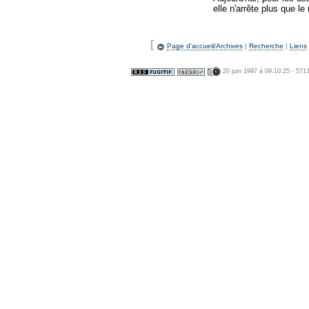
elle n'arrête plus que l
[
Page d'accueil/Archives
|
Recherche
|
Liens
20 juin 1997 à 09:10:25 - 571