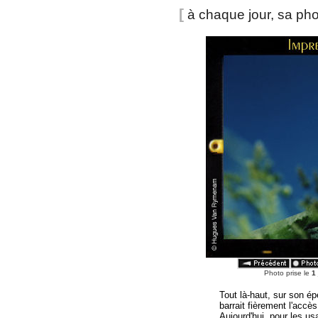
[
à chaque jour, sa ph
Photo prise le
1
Tout là-haut, sur son ép
barrait fièrement l'accè
Aujourd'hui, pour les u