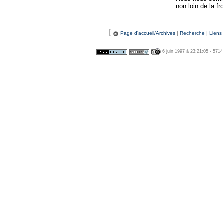
non loin de la fr
[
Page d'accueil/Archives
|
Recherche
|
Liens
6 juin 1997 à 23:21:05 - 571