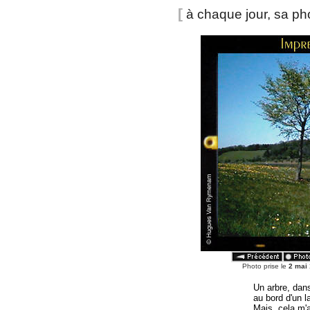
[
à chaque jour, sa p
Photo prise le
2 mai
Un arbre, dans 
au bord d'un l
Mais, cela m'