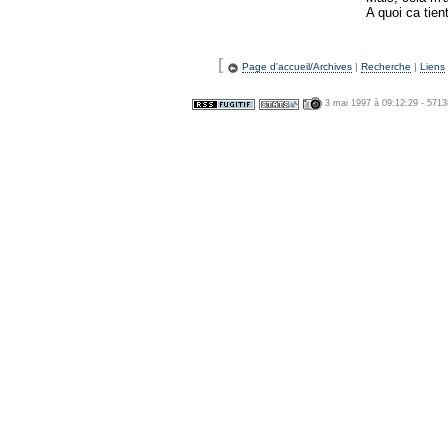
A quoi ca tien
[
Page d'accueil/Archives
|
Recherche
|
Liens
3 mai 1997 à 09:12:29 - 571