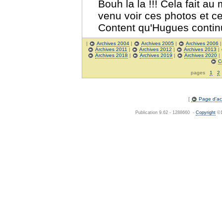
Bouh la la !!! Cela fait a
venu voir ces photos et 
Content qu'Hugues contin
|
Archives 2004
|
Archives 2005
|
Archives 2006
Archives 2011
|
Archives 2012
|
Archives 2013
|
Archives 2018
|
Archives 2019
|
Archives 2020
|
C
pages
1
2
[
Page d'acc
Publication 9.62 - 1288660 -
Copyright
©1