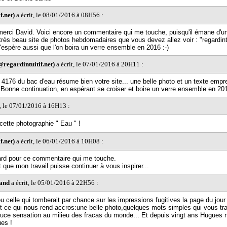
f.net)
a écrit, le 08/01/2016 à 08H56 :
merci David. Voici encore un commentaire qui me touche, puisqu'il émane d'un
 très beau site de photos hebdomadaires que vous devez allez voir : "regardintu
j'espère aussi que l'on boira un verre ensemble en 2016 :-)
regardintuitif.net)
a écrit, le 07/01/2016 à 20H11 :
 4176 du bac d'eau résume bien votre site... une belle photo et un texte empre
-) Bonne continuation, en espérant se croiser et boire un verre ensemble en 201
t, le 07/01/2016 à 16H13 :
tte photographie " Eau " !
f.net)
a écrit, le 06/01/2016 à 10H08 :
ard pour ce commentaire qui me touche.
 que mon travail puisse continuer à vous inspirer...
and
a écrit, le 05/01/2016 à 22H56 :
ou celle qui tomberait par chance sur les impressions fugitives la page du jou
t ce qui nous rend accros:une belle photo,quelques mots simples qui vous tr
ouce sensation au milieu des fracas du monde... Et depuis vingt ans Hugues n
es !