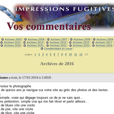
|
Archives 2005
|
Archives 2006
|
Archives 2007
|
Archives 2008
|
Archives 2009
Archives 2012
|
Archives 2013
|
Archives 2014
|
Archives 2015
|
Archives 2017
|
Archives 2020
|
Archives 2021
|
Archives 2022
|
Archives 2023
|
Archives 2024
Commentaires en cours
|
pages
1
2
3
4
5
6
7
8
9
10
11
12
13
Archives de 2016
Nantes
a écrit, le 17/01/2016 à 11H18 :
sieur le photographe
 de quinze ans je navigue sur votre site au grès des photos et des textes.
,
simple, vraie qui dégage toujours un de je ne sais quoi…
s prétention, simple vrai qui me fait rêver et partir ailleurs…
e blues vite une visite
e joie, vite une visite
e rêve, vite une visite