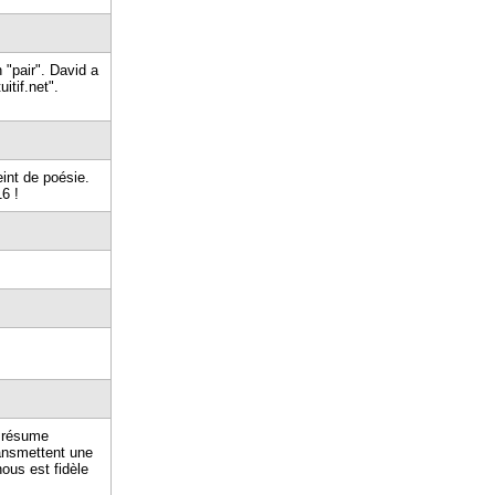
 "pair". David a
itif.net".
int de poésie.
6 !
r résume
ansmettent une
ous est fidèle