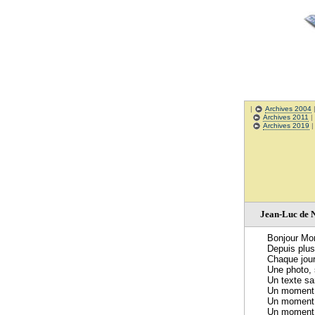
|
Archives 2004
Archives 2011
|
Archives 2019
Jean-Luc de 
Bonjour Mon
Depuis plus
Chaque jour
Une photo, 
Un texte san
Un moment d
Un moment d
Un moment d