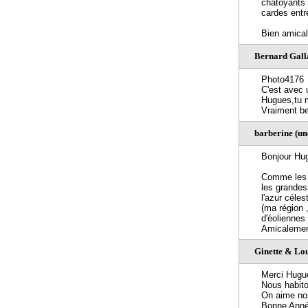
chatoyants 
cardes entr
Bien amica
Bernard Gall
Photo4176
C'est avec u
Hugues,tu m
Vraiment b
barberine (u
Bonjour Hu
Comme les a
les grandes
l'azur céles
(ma région 
d'éoliennes 
Amicaleme
Ginette & Lo
Merci Hugue
Nous habito
On aime nos
Bonne Anné