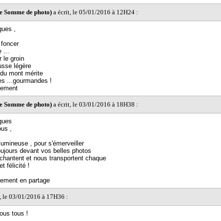
ne Somme de photo)
a écrit, le 05/01/2016 à 12H24 :
gues ,
t foncer
 ...
 le groin
usse légère
 du mont mérite
s ...gourmandes !
lement
ne Somme de photo)
a écrit, le 03/01/2016 à 18H38 :
gues
ous ,
umineuse , pour s'émerveiller
oujours devant vos belles photos
chantent et nous transportent chaque
et félicité !
lement en partage
t, le 03/01/2016 à 17H36 :
ous tous !