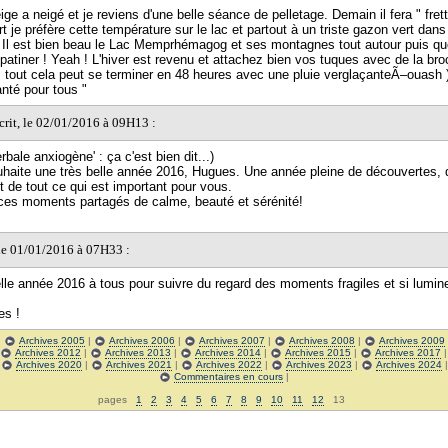
ige a neigé et je reviens d'une belle séance de pelletage. Demain il fera " frett
t je préfère cette température sur le lac et partout à un triste gazon vert dan
. Il est bien beau le Lac Memprhémagog et ses montagnes tout autour puis qu
patiner ! Yeah ! L'hiver est revenu et attachez bien vos tuques avec de la b
is, tout cela peut se terminer en 48 heures avec une pluie verglaçanteÃ–ouash
anté pour tous "
crit, le 02/01/2016 à 09H13 :
erbale anxiogène' : ça c'est bien dit...)
haite une très belle année 2016, Hugues. Une année pleine de découvertes, 
t de tout ce qui est important pour vous.
ces moments partagés de calme, beauté et sérénité!
 le 01/01/2016 à 07H33 :
lle année 2016 à tous pour suivre du regard des moments fragiles et si lumin
es !
|
Archives 2005
|
Archives 2006
|
Archives 2007
|
Archives 2008
|
Archives 2009
Archives 2012
|
Archives 2013
|
Archives 2014
|
Archives 2015
|
Archives 2017
|
Archives 2020
|
Archives 2021
|
Archives 2022
|
Archives 2023
|
Archives 2024
Commentaires en cours
|
pages
1
2
3
4
5
6
7
8
9
10
11
12
13