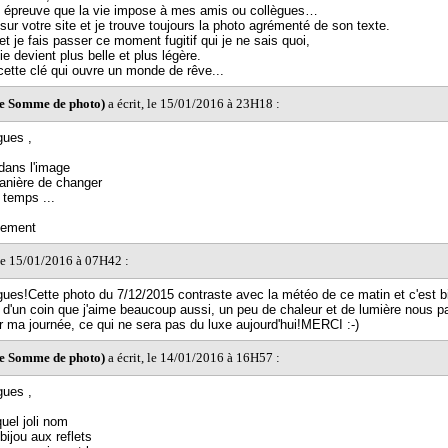
e épreuve que la vie impose à mes amis ou collègues…
sur votre site et je trouve toujours la photo agrémenté de son texte.
 et je fais passer ce moment fugitif qui je ne sais quoi,
vie devient plus belle et plus légère.
cette clé qui ouvre un monde de rêve...
ne Somme de photo)
a écrit, le 15/01/2016 à 23H18 :
gues ,
dans l'image
anière de changer
u temps ...
lement
 le 15/01/2016 à 07H42 :
ues!Cette photo du 7/12/2015 contraste avec la météo de ce matin et c'est b
 d'un coin que j'aime beaucoup aussi, un peu de chaleur et de lumière nous p
r ma journée, ce qui ne sera pas du luxe aujourd'hui!MERCI :-)
ne Somme de photo)
a écrit, le 14/01/2016 à 16H57 :
gues ,
quel joli nom
bijou aux reflets