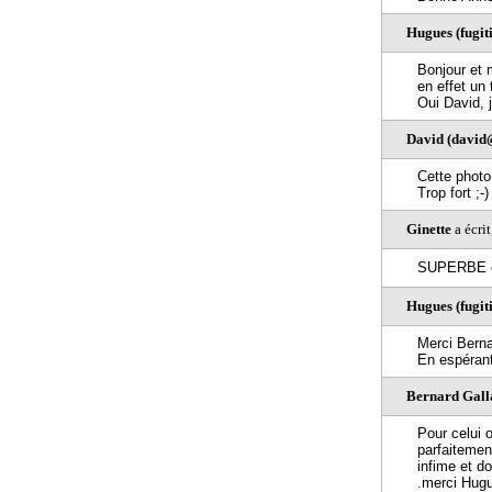
Hugues (fugiti
Bonjour et 
en effet un
Oui David, 
David (david@
Cette photo
Trop fort ;
Ginette
a écri
SUPERBE ce
Hugues (fugiti
Merci Bern
En espérant
Bernard Gall
Pour celui 
parfaitemen
infime et d
.merci Hugu