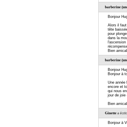
barberine (u
Bonjour Hu
Alors il fau
tête baissée
pour plonger
dans la mo
l'ascension
récompense
Bien amica
barberine (u
Bonjour Hu
Bonjour à t
Une année l
encore et t
qui nous en
jour de joie 
Bien amica
Ginette
a écri
Bonjour à V