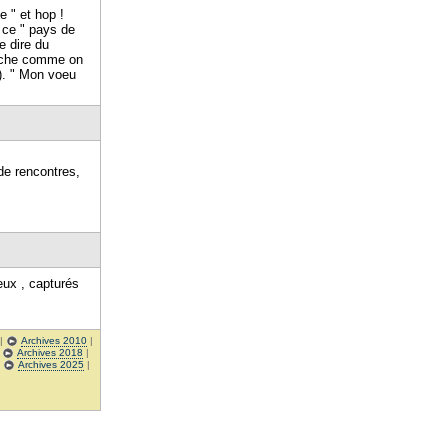
e " et hop !
s ce " pays de
e dire du
roche comme on
 ). " Mon voeu
de rencontres,
eux , capturés
|
Archives 2010
|
|
Archives 2018
|
|
Archives 2025
|