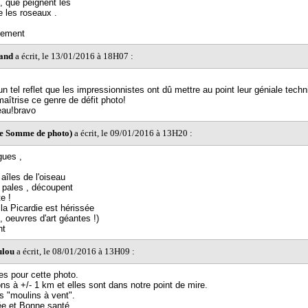
, que peignent les
e les roseaux .
lement
and
a écrit, le 13/01/2016 à 18H07 :
n tel reflet que les impressionnistes ont dû mettre au point leur géniale techn
aîtrise ce genre de défit photo!
eau!bravo
ne Somme de photo)
a écrit, le 09/01/2016 à 13H20 :
gues ,
îles de l'oiseau
 pales , découpent
te !
,la Picardie est hérissée
, oeuvres d'art géantes !)
nt
ulou
a écrit, le 08/01/2016 à 13H09 :
s pour cette photo.
ns à +/- 1 km et elles sont dans notre point de mire.
 "moulins à vent".
e et Bonne santé