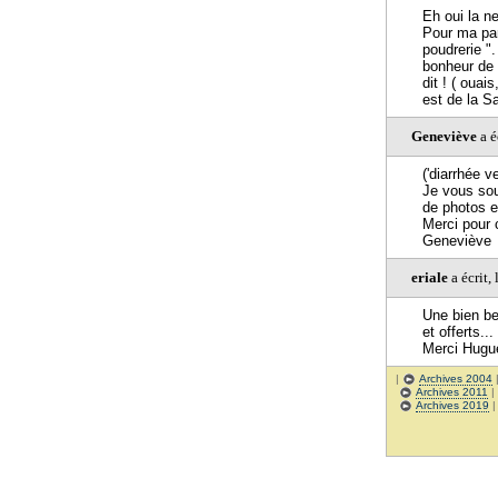
Eh oui la ne
Pour ma par
poudrerie "
bonheur de 
dit ! ( oua
est de la S
Geneviève
a é
('diarrhée v
Je vous sou
de photos e
Merci pour 
Geneviève
eriale
a écrit,
Une bien be
et offerts...
Merci Hugu
|
Archives 2004
Archives 2011
|
Archives 2019