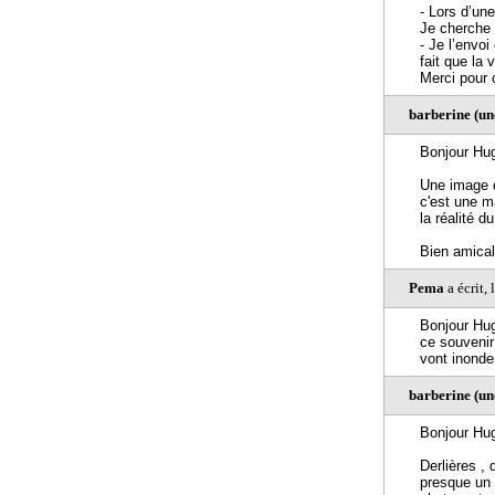
- Lors d’un
Je cherche 
- Je l’envoi
fait que la 
Merci pour 
barberine (u
Bonjour Hu
Une image 
c'est une m
la réalité d
Bien amica
Pema
a écrit,
Bonjour Hug
ce souvenir
vont inonde
barberine (u
Bonjour Hu
Derlières , 
presque un 