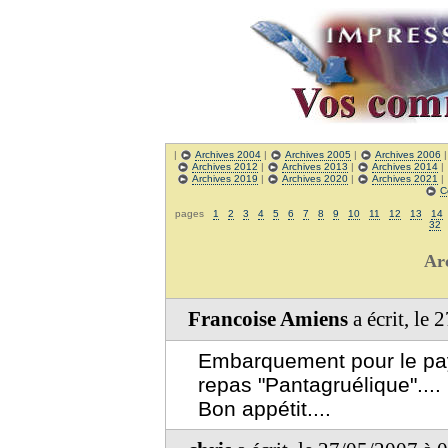
|
Archives 2004
|
Archives 2005
|
Archives 2006
Archives 2012
|
Archives 2013
|
Archives 2014
|
Archives 2019
|
Archives 2020
|
Archives 2021
|
C
pages
1
2
3
4
5
6
7
8
9
10
11
12
13
14
32
Ar
Francoise Amiens
a écrit, le
Embarquement pour le pay
repas "Pantagruélique"....
Bon appétit....