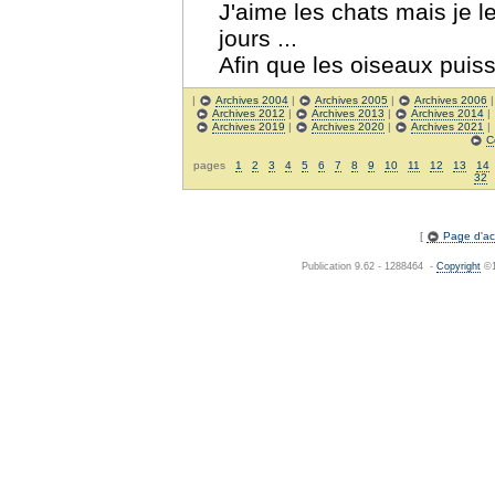
J'aime les chats mais je l
jours ...
Afin que les oiseaux puiss
|
Archives 2004
|
Archives 2005
|
Archives 2006
Archives 2012
|
Archives 2013
|
Archives 2014
|
Archives 2019
|
Archives 2020
|
Archives 2021
|
C
pages
1
2
3
4
5
6
7
8
9
10
11
12
13
14
32
[
Page d'acc
Publication 9.62 - 1288464 -
Copyright
©1