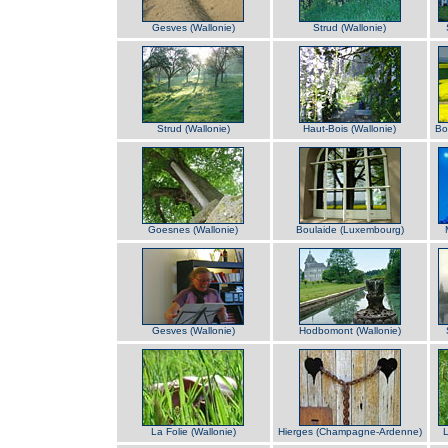
Gesves (Wallonie)
Strud (Wallonie)
Strud (Wallonie)
Haut-Bois (Wallonie)
Bo
Goesnes (Wallonie)
Boulaide (Luxembourg)
Gesves (Wallonie)
Hodbomont (Wallonie)
La Folie (Wallonie)
Hierges (Champagne-Ardenne)
L