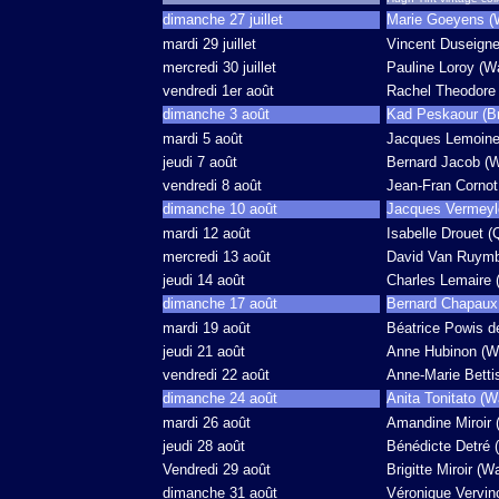
dimanche 27 juillet
Marie Goeyens (W
mardi 29 juillet
Vincent Duseigne 
mercredi 30 juillet
Pauline Loroy (Wa
vendredi 1er août
Rachel Theodore (
dimanche 3 août
Kad Peskaour (Br
mardi 5 août
Jacques Lemoine 
jeudi 7 août
Bernard Jacob (W
vendredi 8 août
Jean-Fran Cornot
dimanche 10 août
Jacques Vermeyle
mardi 12 août
Isabelle Drouet (
mercredi 13 août
David Van Ruymbe
jeudi 14 août
Charles Lemaire (
dimanche 17 août
Bernard Chapaux 
mardi 19 août
Béatrice Powis d
jeudi 21 août
Anne Hubinon (Wa
vendredi 22 août
Anne-Marie Bettiso
dimanche 24 août
Anita Tonitato (W
mardi 26 août
Amandine Miroir (
jeudi 28 août
Bénédicte Detré (
Vendredi 29 août
Brigitte Miroir (W
dimanche 31 août
Véronique Vervinc