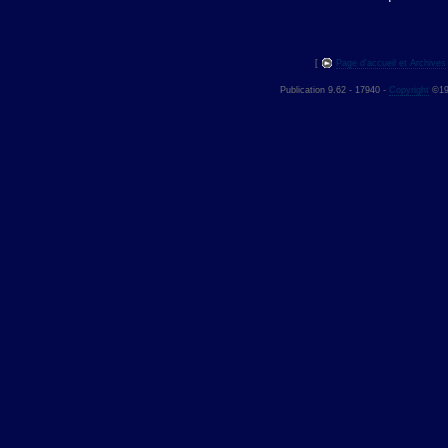
[
Page d'accueil et Archives
Publication 9.62 - 17940 -
Copyright
©199