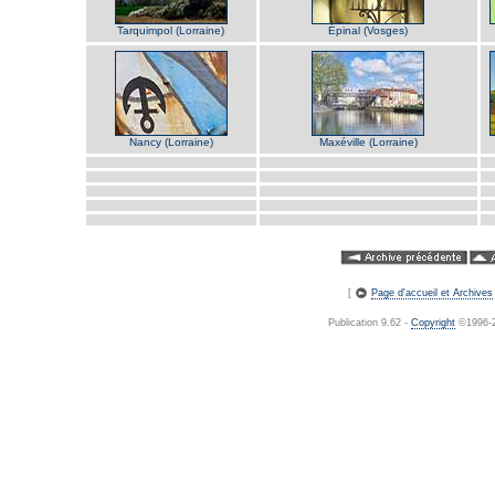
Tarquimpol (Lorraine)
Épinal (Vosges)
Nancy (Lorraine)
Maxéville (Lorraine)
[
Page d'accueil et Archives
Publication 9.62 -
Copyright
©1996-20