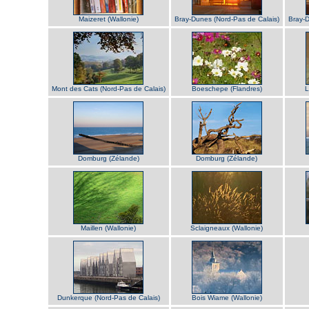
Maizeret (Wallonie)
Bray-Dunes (Nord-Pas de Calais)
Bray-D
Mont des Cats (Nord-Pas de Calais)
Boeschepe (Flandres)
L
Domburg (Zélande)
Domburg (Zélande)
Maillen (Wallonie)
Sclaigneaux (Wallonie)
Dunkerque (Nord-Pas de Calais)
Bois Wiame (Wallonie)